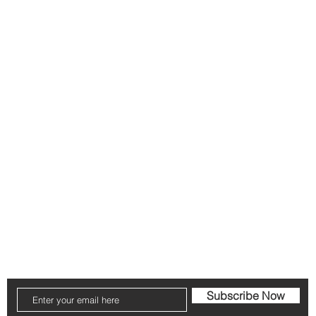
s
FAQ
Shipping & Returns
Store Policy
Subscribe Now