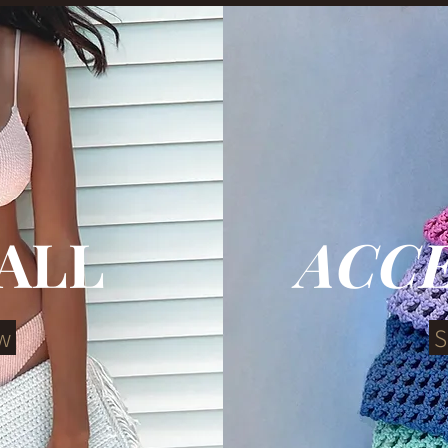
ALL
ACC
w
S