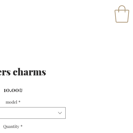
ers charms
Price
‏10.00 ‏₪
model
*
Quantity
*