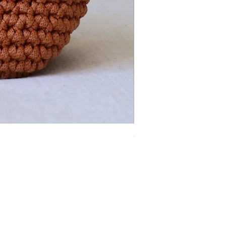
Cream ALICE
Price
‏450.00 ‏₪
Payment Methods