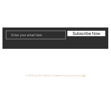
Subscribe Now
© 2035 by Ann Simon. Powered and secured by
Wix