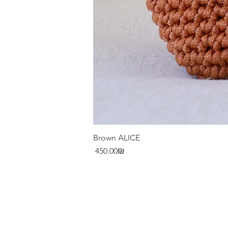
Brown ALICE
Price
‏450.00 ‏₪
Contact
Stockist