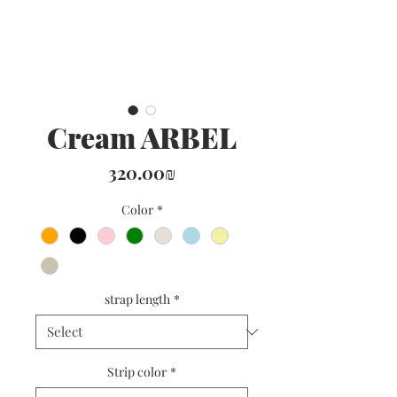
Cream ARBEL
Price
‏320.00 ‏₪
Color
*
strap length
*
Strip color
*