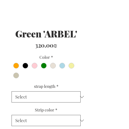
Green 'ARBEL'
Price
‏320.00 ‏₪
Color
*
strap length
*
Strip color
*