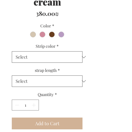
cream
Price
‏380.00 ‏₪
Color
*
Strip color
*
strap length
*
Quantity
*
Add to Cart